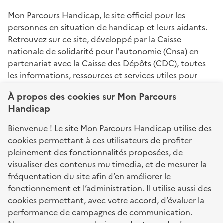
Mon Parcours Handicap, le site officiel pour les
personnes en situation de handicap et leurs aidants.
Retrouvez sur ce site, développé par la Caisse
nationale de solidarité pour l'autonomie (Cnsa) en
partenariat avec la Caisse des Dépôts (CDC), toutes
les informations, ressources et services utiles pour
connaître vos droits, effectuer vos démarches,
À propos des
cookies
sur Mon Parcours
identifier vos interlocuteurs.
Handicap
Nos sites partenaires
Bienvenue ! Le site Mon Parcours Handicap utilise des
info.gouv.fr
service-public.fr
legifrance.gouv.fr
cookies permettant à ces utilisateurs de profiter
pleinement des fonctionnalités proposées, de
data.gouv.fr
visualiser des contenus multimedia, et de mesurer la
fréquentation du site afin d’en améliorer le
fonctionnement et l’administration. Il utilise aussi des
Nos partenaires
cookies permettant, avec votre accord, d’évaluer la
performance de campagnes de communication.