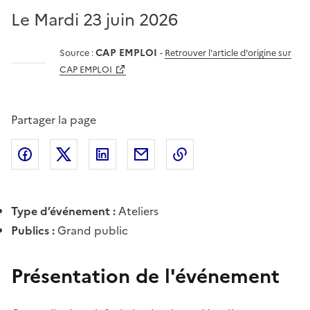
Le Mardi 23 juin 2026
CAP EMPLOI
Source :
-
Retrouver l'article d'origine sur
CAP EMPLOI
Partager la page
Partager l'article sur
Partager l'article sur X (anciennement
Partager l'article sur
Facebook
Partager l'article par courriel
Copier dans le presse
LinkedIn
Twitte
Type d’événement :
Ateliers
Publics :
Grand public
Présentation de l'événement