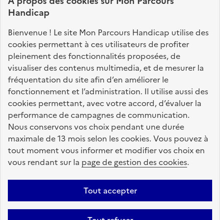
À propos des
cookies
sur Mon Parcours
identifier vos interlocuteurs.
Handicap
Nos sites partenaires
Bienvenue ! Le site Mon Parcours Handicap utilise des
info.gouv.fr
service-public.fr
legifrance.gouv.fr
cookies permettant à ces utilisateurs de profiter
pleinement des fonctionnalités proposées, de
data.gouv.fr
visualiser des contenus multimedia, et de mesurer la
fréquentation du site afin d’en améliorer le
fonctionnement et l’administration. Il utilise aussi des
Nos partenaires
cookies permettant, avec votre accord, d’évaluer la
performance de campagnes de communication.
Nous conservons vos choix pendant une durée
La Caisse des Dépôts
accompagne les parcours
maximale de 13 mois selon les cookies. Vous pouvez à
de vie
tout moment vous informer et modifier vos choix en
vous rendant sur la
page de gestion des cookies
.
Plan du site
Accessibilité : totalement conforme
Mentions légales
Tout accepter
Données personnelles
CGU
Politique des cookies