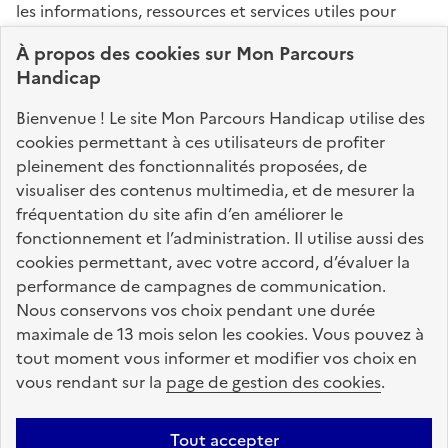
les informations, ressources et services utiles pour
connaître vos droits, effectuer vos démarches,
À propos des
cookies
sur Mon Parcours
identifier vos interlocuteurs.
Handicap
Nos sites partenaires
Bienvenue ! Le site Mon Parcours Handicap utilise des
info.gouv.fr
service-public.fr
legifrance.gouv.fr
cookies permettant à ces utilisateurs de profiter
pleinement des fonctionnalités proposées, de
data.gouv.fr
visualiser des contenus multimedia, et de mesurer la
fréquentation du site afin d’en améliorer le
fonctionnement et l’administration. Il utilise aussi des
Nos partenaires
cookies permettant, avec votre accord, d’évaluer la
performance de campagnes de communication.
Nous conservons vos choix pendant une durée
La Caisse des Dépôts
accompagne les parcours
maximale de 13 mois selon les cookies. Vous pouvez à
de vie
tout moment vous informer et modifier vos choix en
vous rendant sur la
page de gestion des cookies
.
Plan du site
Accessibilité : totalement conforme
Mentions légales
Tout accepter