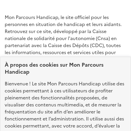
Mon Parcours Handicap, le site officiel pour les
personnes en situation de handicap et leurs aidants.
Retrouvez sur ce site, développé par la Caisse
nationale de solidarité pour l'autonomie (Cnsa) en
partenariat avec la Caisse des Dépôts (CDC), toutes
les informations, ressources et services utiles pour
connaître vos droits, effectuer vos démarches,
À propos des
cookies
sur Mon Parcours
identifier vos interlocuteurs.
Handicap
Nos sites partenaires
Bienvenue ! Le site Mon Parcours Handicap utilise des
info.gouv.fr
service-public.fr
legifrance.gouv.fr
cookies permettant à ces utilisateurs de profiter
pleinement des fonctionnalités proposées, de
data.gouv.fr
visualiser des contenus multimedia, et de mesurer la
fréquentation du site afin d’en améliorer le
fonctionnement et l’administration. Il utilise aussi des
Nos partenaires
cookies permettant, avec votre accord, d’évaluer la