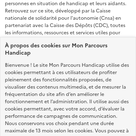
personnes en situation de handicap et leurs aidants.
Retrouvez sur ce site, développé par la Caisse
nationale de solidarité pour l'autonomie (Cnsa) en
partenariat avec la Caisse des Dépôts (CDC), toutes
les informations, ressources et services utiles pour
connaître vos droits, effectuer vos démarches,
À propos des
cookies
sur Mon Parcours
identifier vos interlocuteurs.
Handicap
Nos sites partenaires
Bienvenue ! Le site Mon Parcours Handicap utilise des
info.gouv.fr
service-public.fr
legifrance.gouv.fr
cookies permettant à ces utilisateurs de profiter
pleinement des fonctionnalités proposées, de
data.gouv.fr
visualiser des contenus multimedia, et de mesurer la
fréquentation du site afin d’en améliorer le
fonctionnement et l’administration. Il utilise aussi des
Nos partenaires
cookies permettant, avec votre accord, d’évaluer la
performance de campagnes de communication.
Nous conservons vos choix pendant une durée
La Caisse des Dépôts
accompagne les parcours
maximale de 13 mois selon les cookies. Vous pouvez à
de vie