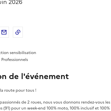
uin 2026
sur
'article sur X (anciennement
rtager l'article sur
Facebook
Partager l'article par courriel
Copier dans le presse-papier
LinkedIn
Twitter
)
tion sensibilisation
 Professionnels
on de l'événement
la route pour tous !
passionnés de 2 roues, nous vous donnons rendez-vous les 
mpes (91) pour un week-end 100% moto, 100% inclusif et 100%