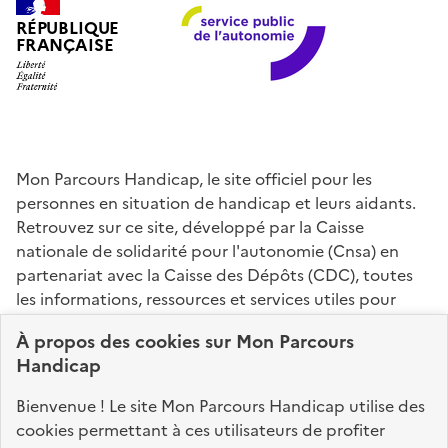
RÉPUBLIQUE
FRANÇAISE
Mon Parcours Handicap, le site officiel pour les
personnes en situation de handicap et leurs aidants.
Retrouvez sur ce site, développé par la Caisse
nationale de solidarité pour l'autonomie (Cnsa) en
partenariat avec la Caisse des Dépôts (CDC), toutes
les informations, ressources et services utiles pour
connaître vos droits, effectuer vos démarches,
À propos des
cookies
sur Mon Parcours
identifier vos interlocuteurs.
Handicap
Nos sites partenaires
Bienvenue ! Le site Mon Parcours Handicap utilise des
info.gouv.fr
service-public.fr
legifrance.gouv.fr
cookies permettant à ces utilisateurs de profiter