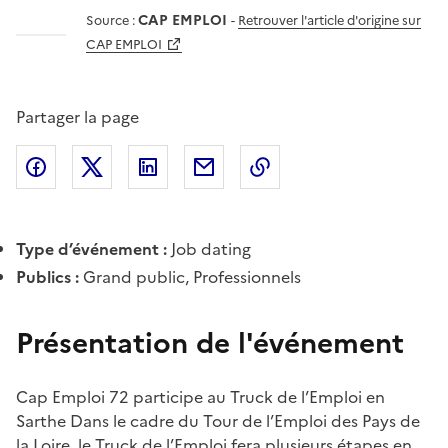
CAP EMPLOI
Source :
-
Retrouver l'article d'origine sur
CAP EMPLOI
Partager la page
Partager l'article sur
Partager l'article sur X (anciennement
Partager l'article sur
Facebook
Partager l'article par courriel
Copier dans le presse
LinkedIn
Twitte
Type d’événement :
Job dating
Publics :
Grand public, Professionnels
Présentation de l'événement
Cap Emploi 72 participe au Truck de l’Emploi en
Sarthe Dans le cadre du Tour de l’Emploi des Pays de
la Loire, le Truck de l’Emploi fera plusieurs étapes en