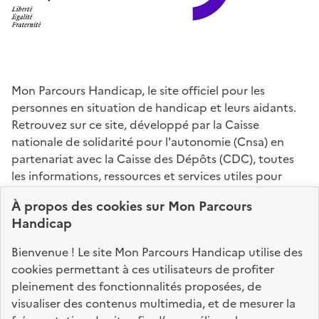
Mon Parcours Handicap, le site officiel pour les
personnes en situation de handicap et leurs aidants.
Retrouvez sur ce site, développé par la Caisse
nationale de solidarité pour l'autonomie (Cnsa) en
partenariat avec la Caisse des Dépôts (CDC), toutes
les informations, ressources et services utiles pour
connaître vos droits, effectuer vos démarches,
À propos des
cookies
sur Mon Parcours
identifier vos interlocuteurs.
Handicap
Nos sites partenaires
Bienvenue ! Le site Mon Parcours Handicap utilise des
info.gouv.fr
service-public.fr
legifrance.gouv.fr
cookies permettant à ces utilisateurs de profiter
pleinement des fonctionnalités proposées, de
data.gouv.fr
visualiser des contenus multimedia, et de mesurer la