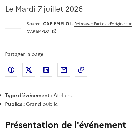
Le Mardi 7 juillet 2026
CAP EMPLOI
Source :
-
Retrouver l'article d'origine sur
CAP EMPLOI
Partager la page
Partager l'article sur
Partager l'article sur X (anciennement
Partager l'article sur
Facebook
Partager l'article par courriel
Copier dans le presse
LinkedIn
Twitte
Type d’événement :
Ateliers
Publics :
Grand public
Présentation de l'événement