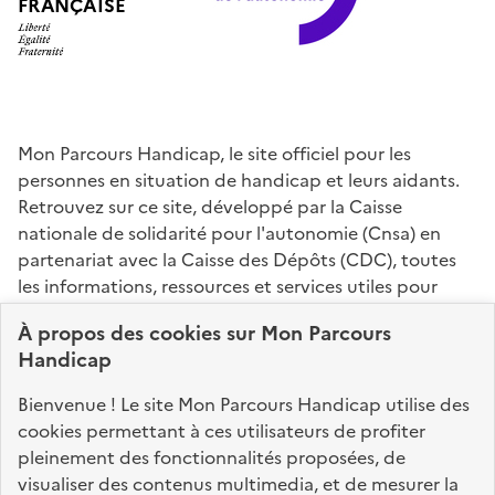
FRANÇAISE
Mon Parcours Handicap, le site officiel pour les
personnes en situation de handicap et leurs aidants.
Retrouvez sur ce site, développé par la Caisse
nationale de solidarité pour l'autonomie (Cnsa) en
partenariat avec la Caisse des Dépôts (CDC), toutes
les informations, ressources et services utiles pour
connaître vos droits, effectuer vos démarches,
À propos des
cookies
sur Mon Parcours
identifier vos interlocuteurs.
Handicap
Nos sites partenaires
Bienvenue ! Le site Mon Parcours Handicap utilise des
info.gouv.fr
service-public.fr
legifrance.gouv.fr
cookies permettant à ces utilisateurs de profiter
pleinement des fonctionnalités proposées, de
data.gouv.fr
visualiser des contenus multimedia, et de mesurer la