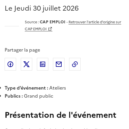
Le Jeudi 30 juillet 2026
CAP EMPLOI
Source :
-
Retrouver l'article d'origine sur
CAP EMPLOI
Partager la page
Partager l'article sur
Partager l'article sur X (anciennement
Partager l'article sur
Facebook
Partager l'article par courriel
Copier dans le presse
LinkedIn
Twitte
Type d’événement :
Ateliers
Publics :
Grand public
Présentation de l'événement