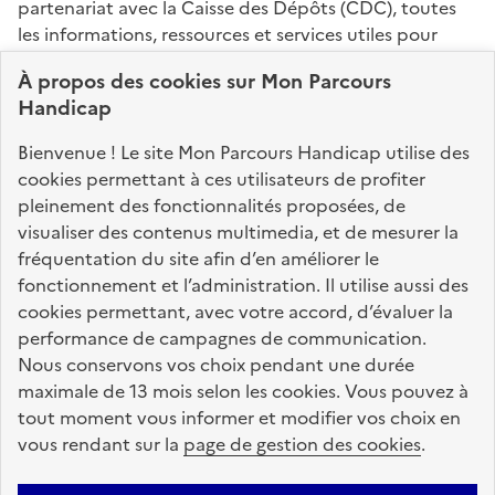
partenariat avec la Caisse des Dépôts (CDC), toutes
les informations, ressources et services utiles pour
connaître vos droits, effectuer vos démarches,
À propos des
cookies
sur Mon Parcours
identifier vos interlocuteurs.
Handicap
Nos sites partenaires
Bienvenue ! Le site Mon Parcours Handicap utilise des
info.gouv.fr
service-public.fr
legifrance.gouv.fr
cookies permettant à ces utilisateurs de profiter
pleinement des fonctionnalités proposées, de
data.gouv.fr
visualiser des contenus multimedia, et de mesurer la
fréquentation du site afin d’en améliorer le
fonctionnement et l’administration. Il utilise aussi des
Nos partenaires
cookies permettant, avec votre accord, d’évaluer la
performance de campagnes de communication.
Nous conservons vos choix pendant une durée
La Caisse des Dépôts
accompagne les parcours
maximale de 13 mois selon les cookies. Vous pouvez à
de vie
tout moment vous informer et modifier vos choix en
vous rendant sur la
page de gestion des cookies
.
Plan du site
Accessibilité : totalement conforme
Mentions légales