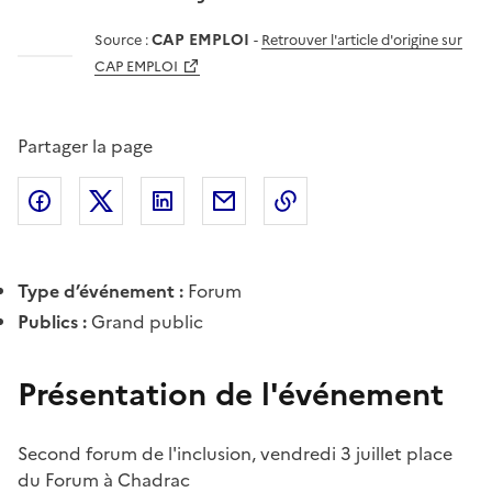
CAP EMPLOI
Source :
-
Retrouver l'article d'origine sur
CAP EMPLOI
Partager la page
Partager l'article sur
Partager l'article sur X (anciennement
Partager l'article sur
Facebook
Partager l'article par courriel
Copier dans le presse
LinkedIn
Twitte
Type d’événement :
Forum
Publics :
Grand public
Présentation de l'événement
Second forum de l'inclusion, vendredi 3 juillet place
du Forum à Chadrac