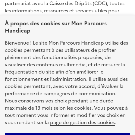
partenariat avec la Caisse des Dépôts (CDC), toutes
les informations, ressources et services utiles pour
connaître vos droits, effectuer vos démarches,
À propos des
cookies
sur Mon Parcours
identifier vos interlocuteurs.
Handicap
Nos sites partenaires
Bienvenue ! Le site Mon Parcours Handicap utilise des
info.gouv.fr
service-public.fr
legifrance.gouv.fr
cookies permettant à ces utilisateurs de profiter
pleinement des fonctionnalités proposées, de
data.gouv.fr
visualiser des contenus multimedia, et de mesurer la
fréquentation du site afin d’en améliorer le
fonctionnement et l’administration. Il utilise aussi des
Nos partenaires
cookies permettant, avec votre accord, d’évaluer la
performance de campagnes de communication.
Nous conservons vos choix pendant une durée
La Caisse des Dépôts
accompagne les parcours
maximale de 13 mois selon les cookies. Vous pouvez à
de vie
tout moment vous informer et modifier vos choix en
vous rendant sur la
page de gestion des cookies
.
Plan du site
Accessibilité : totalement conforme
Mentions légales