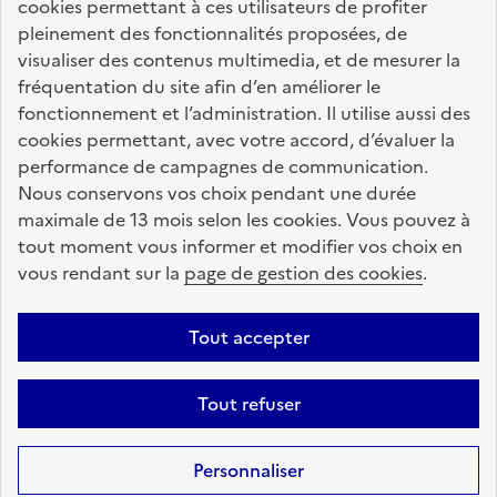
cookies permettant à ces utilisateurs de profiter
pleinement des fonctionnalités proposées, de
data.gouv.fr
visualiser des contenus multimedia, et de mesurer la
fréquentation du site afin d’en améliorer le
fonctionnement et l’administration. Il utilise aussi des
Nos partenaires
cookies permettant, avec votre accord, d’évaluer la
performance de campagnes de communication.
Nous conservons vos choix pendant une durée
La Caisse des Dépôts
accompagne les parcours
maximale de 13 mois selon les cookies. Vous pouvez à
de vie
tout moment vous informer et modifier vos choix en
vous rendant sur la
page de gestion des cookies
.
Plan du site
Accessibilité : totalement conforme
Mentions légales
Tout accepter
Données personnelles
CGU
Politique des cookies
Tout refuser
Informations sur le site
Gestion des cookies
Aide sur ce site
Sauf mention contraire, tous les contenus de ce site sont sous
licence
Personnaliser
etalab-2.0