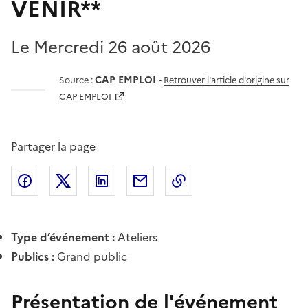
VENIR**
Le Mercredi 26 août 2026
CAP EMPLOI
Source :
-
Retrouver l'article d'origine sur
CAP EMPLOI
Partager la page
Partager l'article sur
Partager l'article sur X (anciennement
Partager l'article sur
Facebook
Partager l'article par courriel
Copier dans le presse
LinkedIn
Twitte
Type d’événement :
Ateliers
Publics :
Grand public
Présentation de l'événement