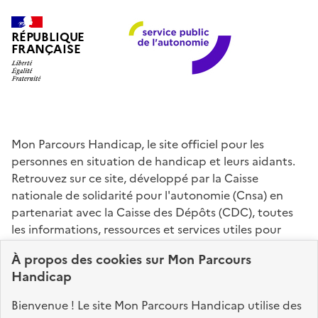
RÉPUBLIQUE
FRANÇAISE
Mon Parcours Handicap, le site officiel pour les
personnes en situation de handicap et leurs aidants.
Retrouvez sur ce site, développé par la Caisse
nationale de solidarité pour l'autonomie (Cnsa) en
partenariat avec la Caisse des Dépôts (CDC), toutes
les informations, ressources et services utiles pour
connaître vos droits, effectuer vos démarches,
À propos des
cookies
sur Mon Parcours
identifier vos interlocuteurs.
Handicap
Nos sites partenaires
Bienvenue ! Le site Mon Parcours Handicap utilise des
info.gouv.fr
service-public.fr
legifrance.gouv.fr