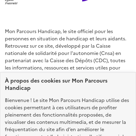
Mon Parcours Handicap, le site officiel pour les
personnes en situation de handicap et leurs aidants.
Retrouvez sur ce site, développé par la Caisse
nationale de solidarité pour l'autonomie (Cnsa) en
partenariat avec la Caisse des Dépôts (CDC), toutes
les informations, ressources et services utiles pour
connaître vos droits, effectuer vos démarches,
À propos des
cookies
sur Mon Parcours
identifier vos interlocuteurs.
Handicap
Nos sites partenaires
Bienvenue ! Le site Mon Parcours Handicap utilise des
info.gouv.fr
service-public.fr
legifrance.gouv.fr
cookies permettant à ces utilisateurs de profiter
pleinement des fonctionnalités proposées, de
data.gouv.fr
visualiser des contenus multimedia, et de mesurer la
fréquentation du site afin d’en améliorer le