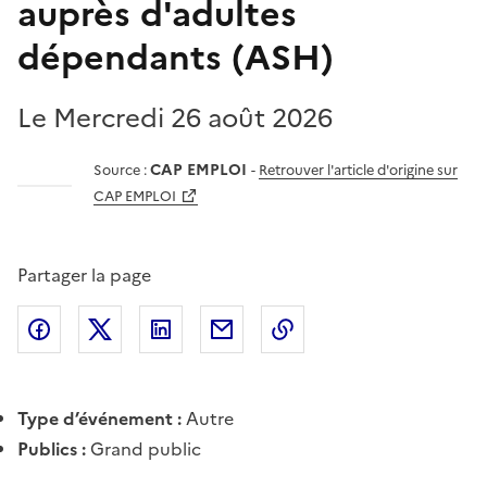
auprès d'adultes
dépendants (ASH)
Le Mercredi 26 août 2026
CAP EMPLOI
Source :
-
Retrouver l'article d'origine sur
CAP EMPLOI
Partager la page
Partager l'article sur
Partager l'article sur X (anciennement
Partager l'article sur
Facebook
Partager l'article par courriel
Copier dans le presse
LinkedIn
Twitte
Type d’événement :
Autre
Publics :
Grand public