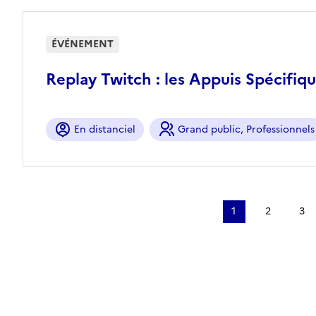
ÉVÉNEMENT
Replay Twitch : les Appuis Spécifiq
En distanciel
Grand public, Professionnels
Paginati
1
2
3
Page 1
Page 2
Pag