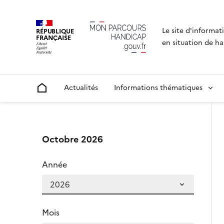
Le site d'informat
RÉPUBLIQUE
FRANÇAISE
en situation de ha
Actualités
Informations thématiques
Accueil
Un système de filtres permettant l'affinage des 
Filtrer les événements
Octobre 2026
Année
Mois