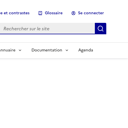
e et contrastes
Glossaire
Se connecter
Rechercher sur le site
Lancer un
annuaire
Documentation
Agenda
er directement aux événements en actionnant ce lien.
en actionnant ce lien.