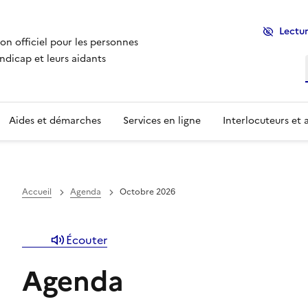
Lectur
ion officiel pour les personnes
ndicap et leurs aidants
Aides et démarches
Services en ligne
Interlocuteurs et 
événements est affiché ci-dessous, mais vous pouvez accéd
Un système de filtrage des événements est disponible 
Accueil
Agenda
Octobre 2026
Écouter
Agenda