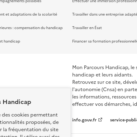
ompagnements possibles
Effectuer une immersion professionn
 et adaptations de la scolarité
Travailler dans une entreprise adapt
rieures : compensation du handicap
Travailler en Ésat
et handicap
Financer sa formation professionnell
Mon Parcours Handicap, le si
handicap et leurs aidants.
Retrouvez sur ce site, dével
l'autonomie (Cnsa) en parte
les informations, ressources
s Handicap
effectuer vos démarches, ide
Nos sites par
se des cookies permettant
info.gouv.fr
service-publi
ctionnalités proposées, de
 la fréquentation du site
ation. Il utilise aussi des