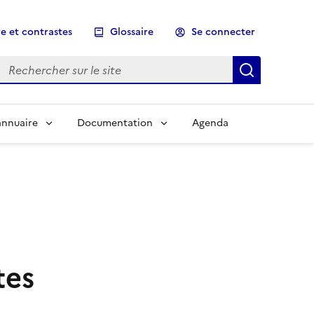
e et contrastes
Glossaire
Se connecter
Rechercher sur le site
Lancer un
annuaire
Documentation
Agenda
tes