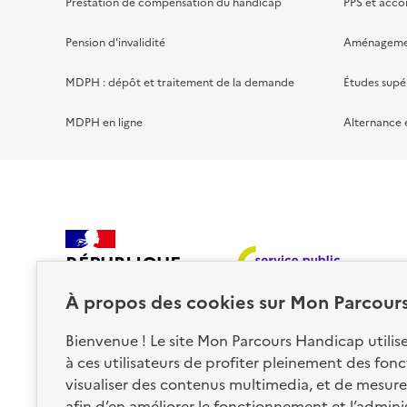
Prestation de compensation du handicap
PPS et acc
Pension d'invalidité
Aménagement
MDPH : dépôt et traitement de la demande
Études supé
MDPH en ligne
Alternance 
RÉPUBLIQUE
FRANÇAISE
À propos des
cookies
sur Mon Parcour
Bienvenue ! Le site Mon Parcours Handicap utili
à ces utilisateurs de profiter pleinement des fon
visualiser des contenus multimedia, et de mesurer
afin d’en améliorer le fonctionnement et l’administr