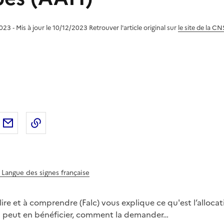
023 ‐ Mis à jour le 10/12/2023
Retrouver l'article original sur
le site de la C
sur
'article sur X (anciennement
rtager l'article sur
Facebook
Partager l'article par courriel
Copier dans le presse-papier
LinkedIn
Twitter
)
- Langue des signes française
 lire et à comprendre (Falc) vous explique ce qu'est l’alloca
ui peut en bénéficier, comment la demander…