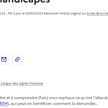
2023 ‐ Mis à jour le 20/02/2023
Retrouver l'article original sur
le site de la 
sur
'article sur X (anciennement
rtager l'article sur
Facebook
Partager l'article par courriel
Copier dans le presse-papier
LinkedIn
Twitter
)
- Langue des signes française
 lire et à comprendre (Falc) vous explique ce qu'est l'alloc
EEH
), qui peut en bénéficier, comment la demander…