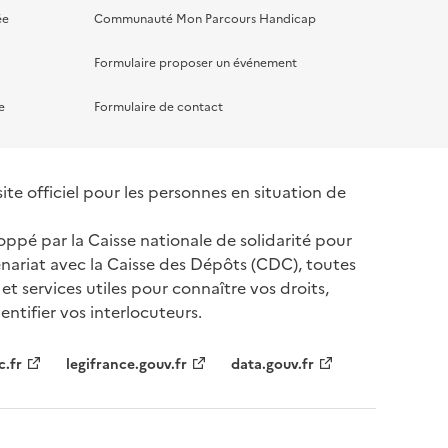
ée
Communauté Mon Parcours Handicap
Formulaire proposer un événement
e
Formulaire de contact
te officiel pour les personnes en situation de
oppé par la Caisse nationale de solidarité pour
nariat avec la Caisse des Dépôts (CDC), toutes
 et services utiles pour connaître vos droits,
ntifier vos interlocuteurs.
tenaires
c.fr
legifrance.gouv.fr
data.gouv.fr