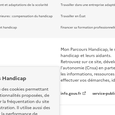
 et adaptations de la scolarité
Travailler dans une entreprise adapt
rieures : compensation du handicap
Travailler en Ésat
et handicap
Financer sa formation professionnell
Mon Parcours Handicap, le si
handicap et leurs aidants.
Retrouvez sur ce site, dével
l'autonomie (Cnsa) en parte
les informations, ressources
s Handicap
effectuer vos démarches, ide
Nos sites par
se des cookies permettant
info.gouv.fr
service-publi
ctionnalités proposées, de
 la fréquentation du site
ation. Il utilise aussi des
r la performance de