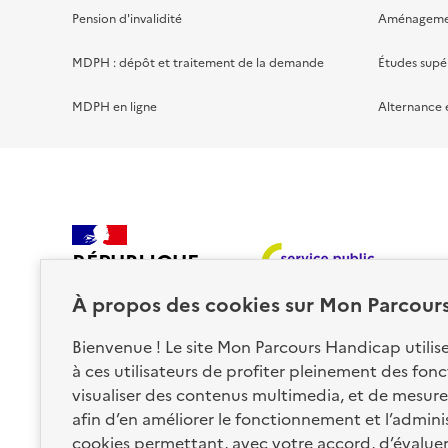
Pension d'invalidité
Aménagement
MDPH : dépôt et traitement de la demande
Études supé
MDPH en ligne
Alternance 
RÉPUBLIQUE
FRANÇAISE
À propos des
cookies
sur Mon Parcour
Bienvenue ! Le site Mon Parcours Handicap utili
à ces utilisateurs de profiter pleinement des fon
visualiser des contenus multimedia, et de mesurer
afin d’en améliorer le fonctionnement et l’administr
Nos partenaires
cookies permettant, avec votre accord, d’évalue