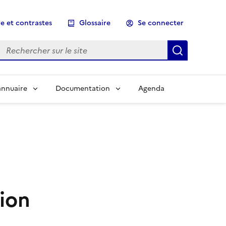
e et contrastes
Glossaire
Se connecter
Rechercher sur le site
Lancer un
annuaire
Documentation
Agenda
tion