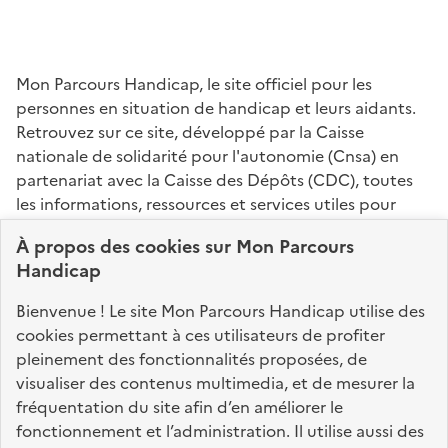
Mon Parcours Handicap, le site officiel pour les
personnes en situation de handicap et leurs aidants.
Retrouvez sur ce site, développé par la Caisse
nationale de solidarité pour l'autonomie (Cnsa) en
partenariat avec la Caisse des Dépôts (CDC), toutes
les informations, ressources et services utiles pour
connaître vos droits, effectuer vos démarches,
À propos des
cookies
sur Mon Parcours
identifier vos interlocuteurs.
Handicap
Nos sites partenaires
Bienvenue ! Le site Mon Parcours Handicap utilise des
info.gouv.fr
service-public.fr
legifrance.gouv.fr
cookies permettant à ces utilisateurs de profiter
pleinement des fonctionnalités proposées, de
data.gouv.fr
visualiser des contenus multimedia, et de mesurer la
fréquentation du site afin d’en améliorer le
fonctionnement et l’administration. Il utilise aussi des
Nos partenaires