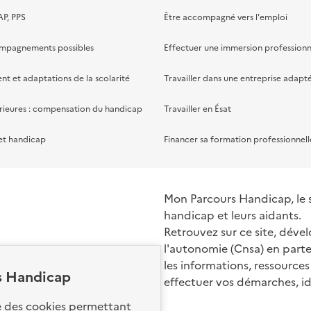
AP, PPS
Être accompagné vers l'emploi
ompagnements possibles
Effectuer une immersion professionn
 et adaptations de la scolarité
Travailler dans une entreprise adapt
rieures : compensation du handicap
Travailler en Ésat
et handicap
Financer sa formation professionnell
Mon Parcours Handicap, le si
handicap et leurs aidants.
Retrouvez sur ce site, dével
l'autonomie (Cnsa) en parte
les informations, ressources
s Handicap
effectuer vos démarches, ide
Nos sites par
se des cookies permettant