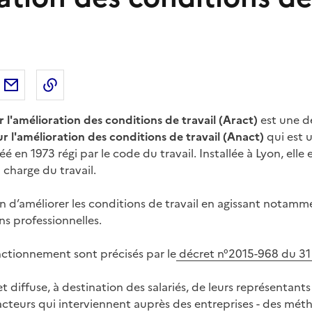
sur
'article sur X (anciennement
rtager l'article sur
Facebook
Partager l'article par courriel
Copier dans le presse-papier
LinkedIn
Twitter
)
r l'amélioration des conditions de travail (Aract)
est une dé
 l'amélioration des conditions de travail (Anact)
qui est 
éé en 1973 régi par le code du travail. Installée à Lyon, elle 
 charge du travail.
 d’améliorer les conditions de travail en agissant notamme
ons professionnelles.
nctionnement sont précisés par le
décret n°2015-968 du 31 j
et diffuse, à destination des salariés, de leurs représentants
 acteurs qui interviennent auprès des entreprises - des méth