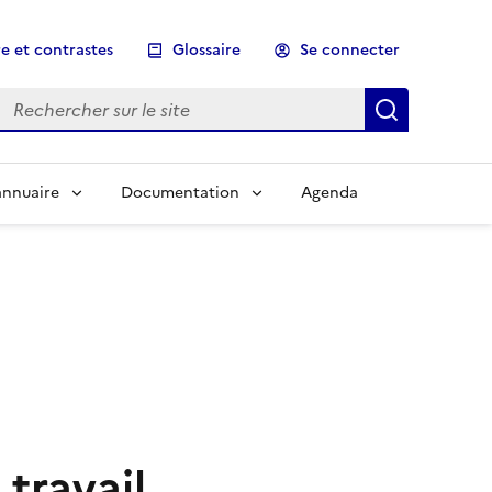
e et contrastes
Glossaire
Se connecter
Rechercher sur le site
Lancer un
annuaire
Documentation
Agenda
 travail