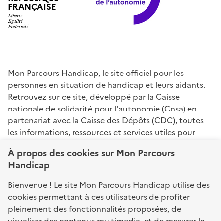
FRANÇAISE
Mon Parcours Handicap, le site officiel pour les
personnes en situation de handicap et leurs aidants.
Retrouvez sur ce site, développé par la Caisse
nationale de solidarité pour l'autonomie (Cnsa) en
partenariat avec la Caisse des Dépôts (CDC), toutes
les informations, ressources et services utiles pour
connaître vos droits, effectuer vos démarches,
À propos des
cookies
sur Mon Parcours
identifier vos interlocuteurs.
Handicap
Nos sites partenaires
Bienvenue ! Le site Mon Parcours Handicap utilise des
info.gouv.fr
service-public.fr
legifrance.gouv.fr
cookies permettant à ces utilisateurs de profiter
pleinement des fonctionnalités proposées, de
data.gouv.fr
visualiser des contenus multimedia, et de mesurer la