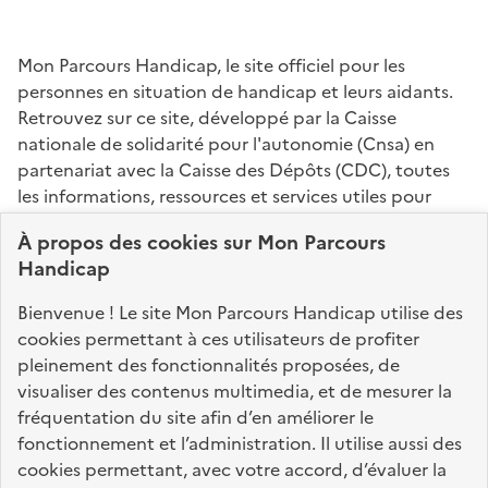
Mon Parcours Handicap, le site officiel pour les
personnes en situation de handicap et leurs aidants.
Retrouvez sur ce site, développé par la Caisse
nationale de solidarité pour l'autonomie (Cnsa) en
partenariat avec la Caisse des Dépôts (CDC), toutes
les informations, ressources et services utiles pour
connaître vos droits, effectuer vos démarches,
À propos des
cookies
sur Mon Parcours
identifier vos interlocuteurs.
Handicap
Nos sites partenaires
Bienvenue ! Le site Mon Parcours Handicap utilise des
info.gouv.fr
service-public.fr
legifrance.gouv.fr
cookies permettant à ces utilisateurs de profiter
pleinement des fonctionnalités proposées, de
data.gouv.fr
visualiser des contenus multimedia, et de mesurer la
fréquentation du site afin d’en améliorer le
fonctionnement et l’administration. Il utilise aussi des
Nos partenaires
cookies permettant, avec votre accord, d’évaluer la