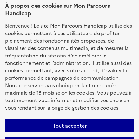
À propos des
cookies
sur Mon Parcours
identifier vos interlocuteurs.
Handicap
Nos sites partenaires
Bienvenue ! Le site Mon Parcours Handicap utilise des
info.gouv.fr
service-public.fr
legifrance.gouv.fr
cookies permettant à ces utilisateurs de profiter
pleinement des fonctionnalités proposées, de
data.gouv.fr
visualiser des contenus multimedia, et de mesurer la
fréquentation du site afin d’en améliorer le
fonctionnement et l’administration. Il utilise aussi des
Nos partenaires
cookies permettant, avec votre accord, d’évaluer la
performance de campagnes de communication.
Nous conservons vos choix pendant une durée
La Caisse des Dépôts
accompagne les parcours
maximale de 13 mois selon les cookies. Vous pouvez à
de vie
tout moment vous informer et modifier vos choix en
vous rendant sur la
page de gestion des cookies
.
Plan du site
Accessibilité : totalement conforme
Mentions légales
Tout accepter
Données personnelles
CGU
Politique des cookies