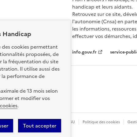
handicap et leurs aidants.
Retrouvez sur ce site, dével
l'autonomie (Cnsa) en parte
les informations, ressources
s Handicap
effectuer vos démarches, ide
Nos sites par
se des cookies permettant
info.gouv.fr
service-publi
ctionnalités proposées, de
 la fréquentation du site
ation. Il utilise aussi des
r la performance de
aximale de 13 mois selon
ormer et modifier vos
 cookies
.
légales
Données personnelles
CGU
Politique des cookies
Gesti
user
Tout accepter
ence etalab-2.0