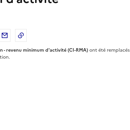
sur
'article sur X (anciennement
rtager l'article sur
Facebook
Partager l'article par courriel
Copier dans le presse-papier
LinkedIn
Twitter
)
on - revenu minimum d'activité
(CI-RMA)
ont été remplacés 
tion.