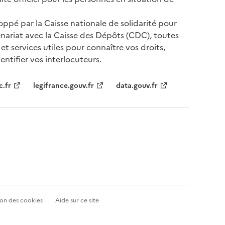
oppé par la Caisse nationale de solidarité pour
nariat avec la Caisse des Dépôts (CDC), toutes
 et services utiles pour connaître vos droits,
ntifier vos interlocuteurs.
tenaires
c.fr
legifrance.gouv.fr
data.gouv.fr
on des cookies
Aide sur ce site