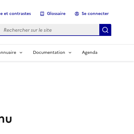
e et contrastes
Glossaire
Se connecter
Rechercher sur le site
Lancer un
annuaire
Documentation
Agenda
enu