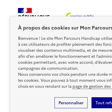
RÉPUBLIQUE
FRANÇAISE
À propos des
cookies
sur Mon Parcour
Bienvenue ! Le site Mon Parcours Handicap utili
à ces utilisateurs de profiter pleinement des fon
visualiser des contenus multimedia, et de mesurer
afin d’en améliorer le fonctionnement et l’administr
Nos partenaires
cookies permettant, avec votre accord, d’évalue
campagnes de communication.
Nous conservons vos choix pendant une durée m
La Caisse des Dépôts
les cookies. Vous pouvez à tout moment vous inf
accompagne les parcours
de vie
choix en vous rendant sur la
page de gestion des
Plan du site
Accessibilité : totalement conforme
Mentions 
Personnaliser
Tout ref
Informations sur le site
Sauf mention contraire, tous les contenus de ce site sont sous
lic