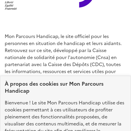
Mon Parcours Handicap, le site officiel pour les
personnes en situation de handicap et leurs aidants.
Retrouvez sur ce site, développé par la Caisse
nationale de solidarité pour l'autonomie (Cnsa) en
partenariat avec la Caisse des Dépôts (CDC), toutes
les informations, ressources et services utiles pour
connaître vos droits, effectuer vos démarches,
À propos des
cookies
sur Mon Parcours
identifier vos interlocuteurs.
Handicap
Nos sites partenaires
Bienvenue ! Le site Mon Parcours Handicap utilise des
info.gouv.fr
service-public.fr
legifrance.gouv.fr
cookies permettant à ces utilisateurs de profiter
pleinement des fonctionnalités proposées, de
data.gouv.fr
visualiser des contenus multimedia, et de mesurer la
fréquentation du site afin d’en améliorer le