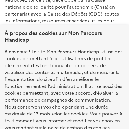
nationale de solidarité pour l'autonomie (Cnsa) en
partenariat avec la Caisse des Dépôts (CDC), toutes
les informations, ressources et services utiles pour
connaître vos droits, effectuer vos démarches,
À propos des
cookies
sur Mon Parcours
identifier vos interlocuteurs.
Handicap
Nos sites partenaires
Bienvenue ! Le site Mon Parcours Handicap utilise des
info.gouv.fr
service-public.fr
legifrance.gouv.fr
cookies permettant à ces utilisateurs de profiter
pleinement des fonctionnalités proposées, de
data.gouv.fr
visualiser des contenus multimedia, et de mesurer la
fréquentation du site afin d’en améliorer le
fonctionnement et l’administration. Il utilise aussi des
Nos partenaires
cookies permettant, avec votre accord, d’évaluer la
performance de campagnes de communication.
Nous conservons vos choix pendant une durée
La Caisse des Dépôts
accompagne les parcours
maximale de 13 mois selon les cookies. Vous pouvez à
de vie
tout moment vous informer et modifier vos choix en
vous rendant sur la
page de gestion des cookies
.