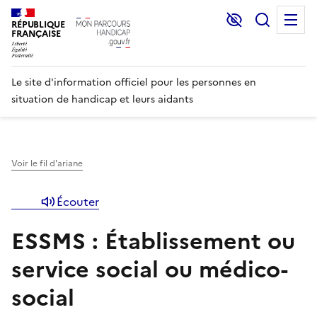
Lecture et C
Recher
M
RÉPUBLIQUE
FRANÇAISE
Le site d'information officiel pour les personnes en
situation de handicap et leurs aidants
Voir le fil d'ariane
Écouter
ESSMS : Établissement ou
service social ou médico-
social