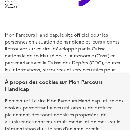
Mon Parcours Handicap, le site officiel pour les
personnes en situation de handicap et leurs aidants.
Retrouvez sur ce site, développé par la Caisse
nationale de solidarité pour l'autonomie (Cnsa) en
partenariat avec la Caisse des Dépôts (CDC), toutes
les informations, ressources et services utiles pour
connaître vos droits, effectuer vos démarches,
À propos des
cookies
sur Mon Parcours
identifier vos interlocuteurs.
Handicap
Nos sites partenaires
Bienvenue ! Le site Mon Parcours Handicap utilise des
info.gouv.fr
service-public.fr
legifrance.gouv.fr
cookies permettant à ces utilisateurs de profiter
pleinement des fonctionnalités proposées, de
data.gouv.fr
visualiser des contenus multimedia, et de mesurer la
fréquentation du site afin d’en améliorer le