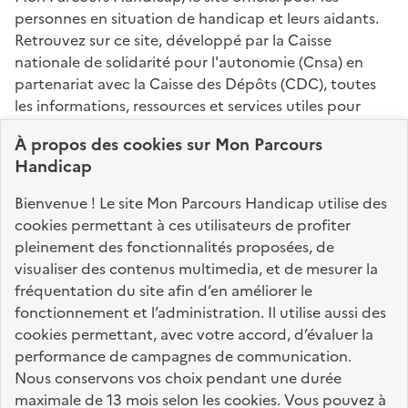
personnes en situation de handicap et leurs aidants.
Retrouvez sur ce site, développé par la Caisse
nationale de solidarité pour l'autonomie (Cnsa) en
partenariat avec la Caisse des Dépôts (CDC), toutes
les informations, ressources et services utiles pour
connaître vos droits, effectuer vos démarches,
À propos des
cookies
sur Mon Parcours
identifier vos interlocuteurs.
Handicap
Nos sites partenaires
Bienvenue ! Le site Mon Parcours Handicap utilise des
info.gouv.fr
service-public.fr
legifrance.gouv.fr
cookies permettant à ces utilisateurs de profiter
pleinement des fonctionnalités proposées, de
data.gouv.fr
visualiser des contenus multimedia, et de mesurer la
fréquentation du site afin d’en améliorer le
fonctionnement et l’administration. Il utilise aussi des
Nos partenaires
cookies permettant, avec votre accord, d’évaluer la
performance de campagnes de communication.
Nous conservons vos choix pendant une durée
La Caisse des Dépôts
accompagne les parcours
maximale de 13 mois selon les cookies. Vous pouvez à
de vie