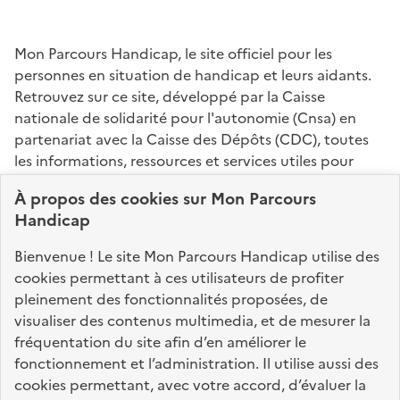
Mon Parcours Handicap, le site officiel pour les
personnes en situation de handicap et leurs aidants.
Retrouvez sur ce site, développé par la Caisse
nationale de solidarité pour l'autonomie (Cnsa) en
partenariat avec la Caisse des Dépôts (CDC), toutes
les informations, ressources et services utiles pour
connaître vos droits, effectuer vos démarches,
À propos des
cookies
sur Mon Parcours
identifier vos interlocuteurs.
Handicap
Nos sites partenaires
Bienvenue ! Le site Mon Parcours Handicap utilise des
info.gouv.fr
service-public.fr
legifrance.gouv.fr
cookies permettant à ces utilisateurs de profiter
pleinement des fonctionnalités proposées, de
data.gouv.fr
visualiser des contenus multimedia, et de mesurer la
fréquentation du site afin d’en améliorer le
fonctionnement et l’administration. Il utilise aussi des
Nos partenaires
cookies permettant, avec votre accord, d’évaluer la