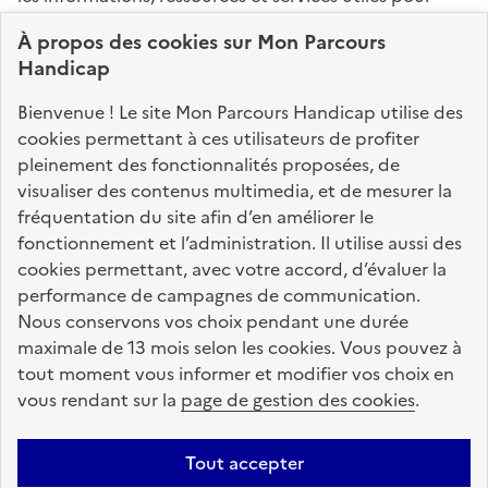
connaître vos droits, effectuer vos démarches,
À propos des
cookies
sur Mon Parcours
identifier vos interlocuteurs.
Handicap
Nos sites partenaires
Bienvenue ! Le site Mon Parcours Handicap utilise des
info.gouv.fr
service-public.fr
legifrance.gouv.fr
cookies permettant à ces utilisateurs de profiter
pleinement des fonctionnalités proposées, de
data.gouv.fr
visualiser des contenus multimedia, et de mesurer la
fréquentation du site afin d’en améliorer le
fonctionnement et l’administration. Il utilise aussi des
Nos partenaires
cookies permettant, avec votre accord, d’évaluer la
performance de campagnes de communication.
Nous conservons vos choix pendant une durée
La Caisse des Dépôts
accompagne les parcours
maximale de 13 mois selon les cookies. Vous pouvez à
de vie
tout moment vous informer et modifier vos choix en
vous rendant sur la
page de gestion des cookies
.
Plan du site
Accessibilité : totalement conforme
Mentions légales
Tout accepter