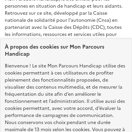
personnes en situation de handicap et leurs aidants.
Retrouvez sur ce site, développé par la Caisse
nationale de solidarité pour l'autonomie (Cnsa) en
partenariat avec la Caisse des Dépôts (CDC), toutes
les informations, ressources et services utiles pour
connaître vos droits, effectuer vos démarches,
À propos des
cookies
sur Mon Parcours
identifier vos interlocuteurs.
Handicap
Nos sites partenaires
Bienvenue ! Le site Mon Parcours Handicap utilise des
info.gouv.fr
service-public.fr
legifrance.gouv.fr
cookies permettant à ces utilisateurs de profiter
pleinement des fonctionnalités proposées, de
data.gouv.fr
visualiser des contenus multimedia, et de mesurer la
fréquentation du site afin d’en améliorer le
fonctionnement et l’administration. Il utilise aussi des
Nos partenaires
cookies permettant, avec votre accord, d’évaluer la
performance de campagnes de communication.
Nous conservons vos choix pendant une durée
La Caisse des Dépôts
accompagne les parcours
maximale de 13 mois selon les cookies. Vous pouvez à
de vie