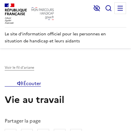
Lecture et C
Recher
M
RÉPUBLIQUE
FRANÇAISE
Le site d'information officiel pour les personnes en
situation de handicap et leurs aidants
Voir le fil d'ariane
Écouter
Vie au travail
Partager la page