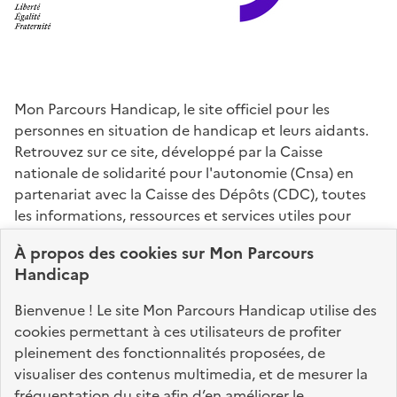
Mon Parcours Handicap, le site officiel pour les
personnes en situation de handicap et leurs aidants.
Retrouvez sur ce site, développé par la Caisse
nationale de solidarité pour l'autonomie (Cnsa) en
partenariat avec la Caisse des Dépôts (CDC), toutes
les informations, ressources et services utiles pour
connaître vos droits, effectuer vos démarches,
À propos des
cookies
sur Mon Parcours
identifier vos interlocuteurs.
Handicap
Nos sites partenaires
Bienvenue ! Le site Mon Parcours Handicap utilise des
info.gouv.fr
service-public.fr
legifrance.gouv.fr
cookies permettant à ces utilisateurs de profiter
pleinement des fonctionnalités proposées, de
data.gouv.fr
visualiser des contenus multimedia, et de mesurer la
fréquentation du site afin d’en améliorer le