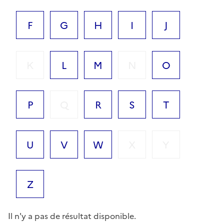
F
G
H
I
J
K
L
M
N
O
P
Q
R
S
T
U
V
W
X
Y
Z
Il n'y a pas de résultat disponible.