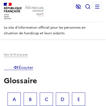
Lecture et C
Recher
M
RÉPUBLIQUE
FRANÇAISE
Le site d'information officiel pour les personnes en
situation de handicap et leurs aidants
Voir le fil d'ariane
Écouter
Glossaire
A
B
C
D
E