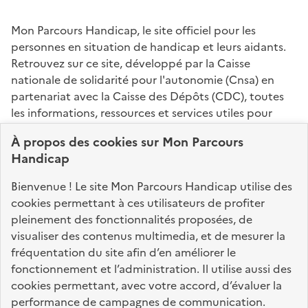
Mon Parcours Handicap, le site officiel pour les
personnes en situation de handicap et leurs aidants.
Retrouvez sur ce site, développé par la Caisse
nationale de solidarité pour l'autonomie (Cnsa) en
partenariat avec la Caisse des Dépôts (CDC), toutes
les informations, ressources et services utiles pour
connaître vos droits, effectuer vos démarches,
À propos des
cookies
sur Mon Parcours
identifier vos interlocuteurs.
Handicap
Nos sites partenaires
Bienvenue ! Le site Mon Parcours Handicap utilise des
info.gouv.fr
service-public.fr
legifrance.gouv.fr
cookies permettant à ces utilisateurs de profiter
pleinement des fonctionnalités proposées, de
data.gouv.fr
visualiser des contenus multimedia, et de mesurer la
fréquentation du site afin d’en améliorer le
fonctionnement et l’administration. Il utilise aussi des
Nos partenaires
cookies permettant, avec votre accord, d’évaluer la
performance de campagnes de communication.