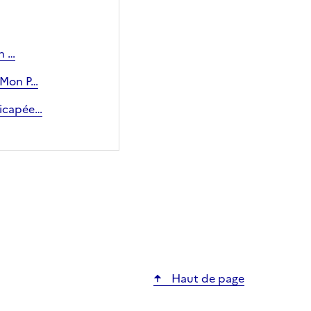
n …
| Mon P…
dicapée…
Haut de page