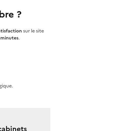
bre ?
tisfaction
sur le site
 minutes
.
gique.
 cabinets