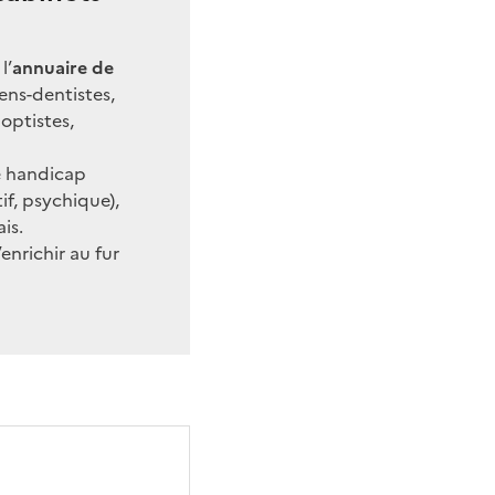
l’
annuaire de
ens-dentistes,
optistes,
e handicap
tif, psychique),
is.
’enrichir au fur