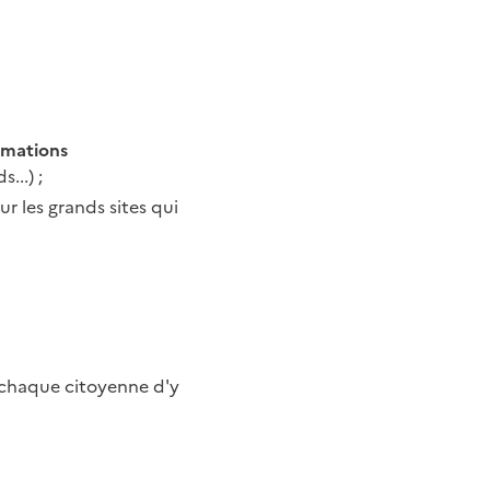
ormations
...) ;
r les grands sites qui
 chaque citoyenne d'y