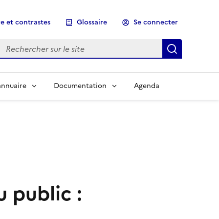
e et contrastes
Glossaire
Se connecter
Rechercher sur le site
Lancer un
annuaire
Documentation
Agenda
u public :