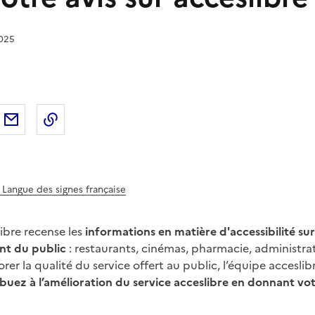
2025
sur
'article sur X (anciennement
rtager l'article sur
Facebook
Partager l'article par courriel
Copier dans le presse-papier
LinkedIn
Twitter
)
- Langue des signes française
ibre recense les
informations en matière d'accessibilité su
nt du public
: restaurants, cinémas, pharmacie, administrat
orer la qualité du service offert au public, l’équipe accesli
buez à l’amélioration du service acceslibre en donnant vot