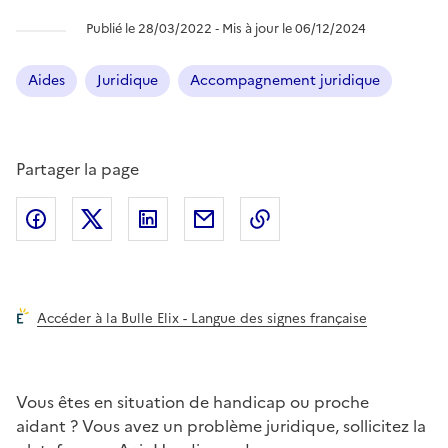
Publié le 28/03/2022 ‐ Mis à jour le 06/12/2024
Aides
Juridique
Accompagnement juridique
Partager la page
Partager l'article sur
Partager l'article sur X (anciennement
Partager l'article sur
Facebook
Partager l'article par courriel
Copier dans le presse
LinkedIn
Twitte
Accéder à la Bulle Elix - Langue des signes française
Vous êtes en situation de handicap ou proche
aidant ? Vous avez un problème juridique, sollicitez la