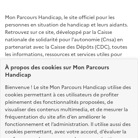
Mon Parcours Handicap, le site officiel pour les
personnes en situation de handicap et leurs aidants.
Retrouvez sur ce site, développé par la Caisse
nationale de solidarité pour l'autonomie (Cnsa) en
partenariat avec la Caisse des Dépôts (CDC), toutes
les informations, ressources et services utiles pour
connaître vos droits, effectuer vos démarches,
À propos des
cookies
sur Mon Parcours
identifier vos interlocuteurs.
Handicap
Nos sites partenaires
Bienvenue ! Le site Mon Parcours Handicap utilise des
info.gouv.fr
service-public.fr
legifrance.gouv.fr
cookies permettant à ces utilisateurs de profiter
pleinement des fonctionnalités proposées, de
data.gouv.fr
visualiser des contenus multimedia, et de mesurer la
fréquentation du site afin d’en améliorer le
fonctionnement et l’administration. Il utilise aussi des
Nos partenaires
cookies permettant, avec votre accord, d’évaluer la