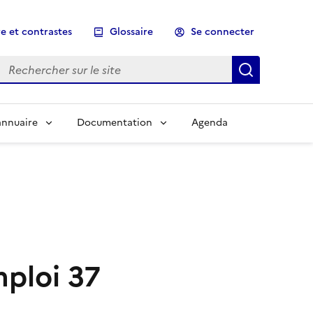
e et contrastes
Glossaire
Se connecter
Rechercher sur le site
Lancer un
annuaire
Documentation
Agenda
ploi 37