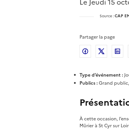
Le Jeudi 15 oc
CAP E
Source :
Partager la page
Partager l'article 
Partager l
Pa
Type d’événement :
Jo
Publics :
Grand public,
Présentati
À cette occasion, l’en
Mûrier à St Cyr sur Lo