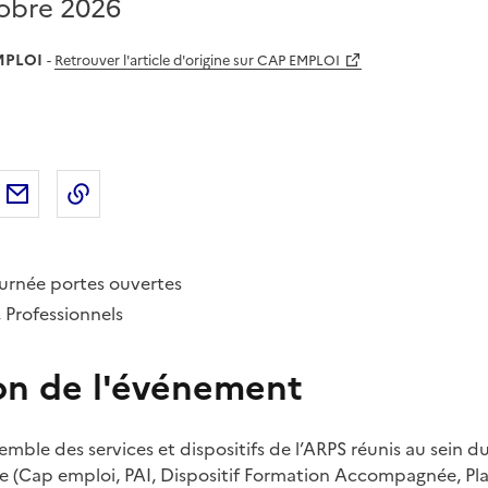
tobre 2026
MPLOI
-
Retrouver l'article d'origine sur CAP EMPLOI
sur
'article sur X (anciennement
rtager l'article sur
Facebook
Partager l'article par courriel
Copier dans le presse-papier
LinkedIn
Twitter
)
urnée portes ouvertes
 Professionnels
on de l'événement
semble des services et dispositifs de l’ARPS réunis au sein 
ire (Cap emploi, PAI, Dispositif Formation Accompagnée, P