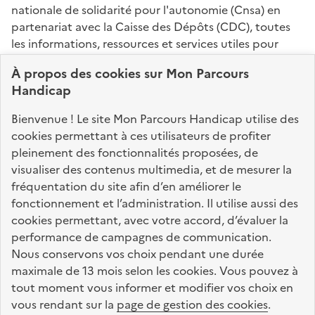
nationale de solidarité pour l'autonomie (Cnsa) en
partenariat avec la Caisse des Dépôts (CDC), toutes
les informations, ressources et services utiles pour
connaître vos droits, effectuer vos démarches,
À propos des
cookies
sur Mon Parcours
identifier vos interlocuteurs.
Handicap
Nos sites partenaires
Bienvenue ! Le site Mon Parcours Handicap utilise des
info.gouv.fr
service-public.fr
legifrance.gouv.fr
cookies permettant à ces utilisateurs de profiter
pleinement des fonctionnalités proposées, de
data.gouv.fr
visualiser des contenus multimedia, et de mesurer la
fréquentation du site afin d’en améliorer le
fonctionnement et l’administration. Il utilise aussi des
Nos partenaires
cookies permettant, avec votre accord, d’évaluer la
performance de campagnes de communication.
Nous conservons vos choix pendant une durée
La Caisse des Dépôts
accompagne les parcours
maximale de 13 mois selon les cookies. Vous pouvez à
de vie
tout moment vous informer et modifier vos choix en
vous rendant sur la
page de gestion des cookies
.