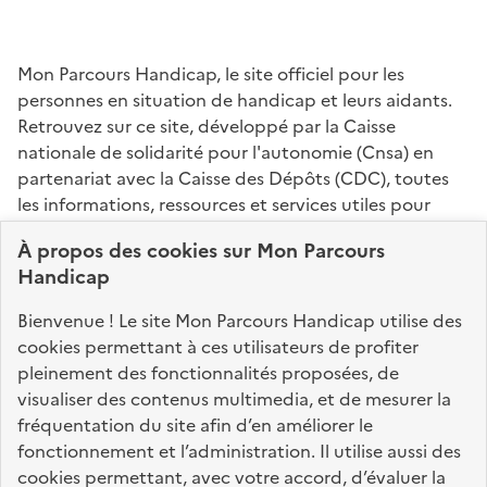
Mon Parcours Handicap, le site officiel pour les
personnes en situation de handicap et leurs aidants.
Retrouvez sur ce site, développé par la Caisse
nationale de solidarité pour l'autonomie (Cnsa) en
partenariat avec la Caisse des Dépôts (CDC), toutes
les informations, ressources et services utiles pour
connaître vos droits, effectuer vos démarches,
À propos des
cookies
sur Mon Parcours
identifier vos interlocuteurs.
Handicap
Nos sites partenaires
Bienvenue ! Le site Mon Parcours Handicap utilise des
info.gouv.fr
service-public.fr
legifrance.gouv.fr
cookies permettant à ces utilisateurs de profiter
pleinement des fonctionnalités proposées, de
data.gouv.fr
visualiser des contenus multimedia, et de mesurer la
fréquentation du site afin d’en améliorer le
fonctionnement et l’administration. Il utilise aussi des
Nos partenaires
cookies permettant, avec votre accord, d’évaluer la