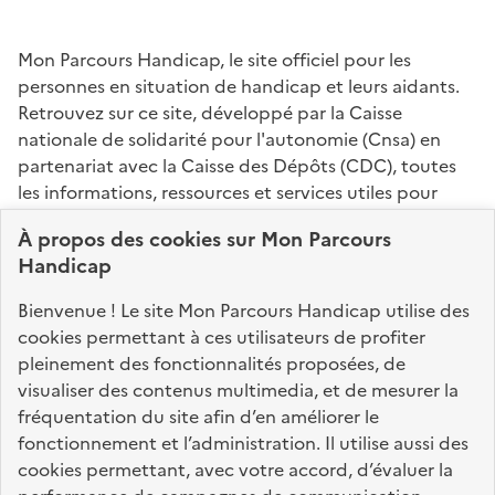
Mon Parcours Handicap, le site officiel pour les
personnes en situation de handicap et leurs aidants.
Retrouvez sur ce site, développé par la Caisse
nationale de solidarité pour l'autonomie (Cnsa) en
partenariat avec la Caisse des Dépôts (CDC), toutes
les informations, ressources et services utiles pour
connaître vos droits, effectuer vos démarches,
À propos des
cookies
sur Mon Parcours
identifier vos interlocuteurs.
Handicap
Nos sites partenaires
Bienvenue ! Le site Mon Parcours Handicap utilise des
info.gouv.fr
service-public.fr
legifrance.gouv.fr
cookies permettant à ces utilisateurs de profiter
pleinement des fonctionnalités proposées, de
data.gouv.fr
visualiser des contenus multimedia, et de mesurer la
fréquentation du site afin d’en améliorer le
fonctionnement et l’administration. Il utilise aussi des
Nos partenaires
cookies permettant, avec votre accord, d’évaluer la