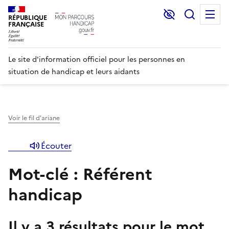
Lecture et C
Recher
M
RÉPUBLIQUE
FRANÇAISE
Le site d'information officiel pour les personnes en
situation de handicap et leurs aidants
Voir le fil d'ariane
Écouter
Mot-clé : Référent
handicap
Il y a
3
résultats pour le mot