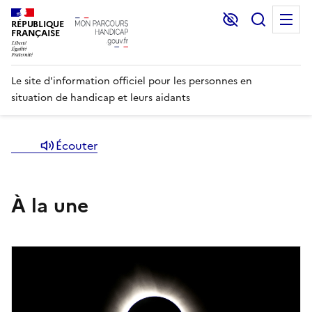
Lecture et C
Recher
M
RÉPUBLIQUE
FRANÇAISE
Le site d'information officiel pour les personnes en
situation de handicap et leurs aidants
Écouter
Mon
À la une
Parcours
Handicap,
au
service