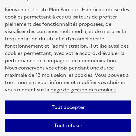
Nos sites partenaires
Bienvenue ! Le site Mon Parcours Handicap utilise des
info.gouv.fr
service-public.fr
legifrance.gouv.fr
cookies permettant à ces utilisateurs de profiter
pleinement des fonctionnalités proposées, de
data.gouv.fr
visualiser des contenus multimedia, et de mesurer la
fréquentation du site afin d’en améliorer le
fonctionnement et l’administration. Il utilise aussi des
Nos partenaires
cookies permettant, avec votre accord, d’évaluer la
performance de campagnes de communication.
Nous conservons vos choix pendant une durée
La Caisse des Dépôts
accompagne les parcours
maximale de 13 mois selon les cookies. Vous pouvez à
de vie
tout moment vous informer et modifier vos choix en
vous rendant sur la
page de gestion des cookies
.
Plan du site
Accessibilité : totalement conforme
Mentions légales
Tout accepter
Données personnelles
CGU
Politique des cookies
Tout refuser
Informations sur le site
Gestion des cookies
Aide sur ce site