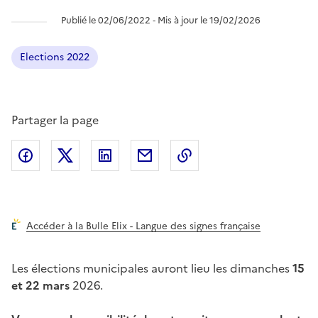
Publié le 02/06/2022 ‐ Mis à jour le 19/02/2026
Elections 2022
Partager la page
Partager l'article sur
Partager l'article sur X (anciennement
Partager l'article sur
Facebook
Partager l'article par courriel
Copier dans le presse
LinkedIn
Twitte
Accéder à la Bulle Elix - Langue des signes française
Les élections municipales auront lieu les dimanches
15
et 22 mars
2026.