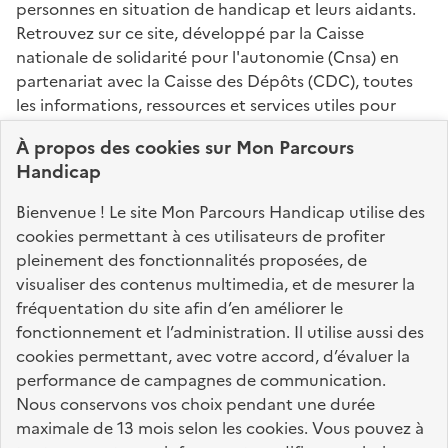
personnes en situation de handicap et leurs aidants.
Retrouvez sur ce site, développé par la Caisse
nationale de solidarité pour l'autonomie (Cnsa) en
partenariat avec la Caisse des Dépôts (CDC), toutes
les informations, ressources et services utiles pour
connaître vos droits, effectuer vos démarches,
À propos des
cookies
sur Mon Parcours
identifier vos interlocuteurs.
Handicap
Nos sites partenaires
Bienvenue ! Le site Mon Parcours Handicap utilise des
info.gouv.fr
service-public.fr
legifrance.gouv.fr
cookies permettant à ces utilisateurs de profiter
pleinement des fonctionnalités proposées, de
data.gouv.fr
visualiser des contenus multimedia, et de mesurer la
fréquentation du site afin d’en améliorer le
fonctionnement et l’administration. Il utilise aussi des
Nos partenaires
cookies permettant, avec votre accord, d’évaluer la
performance de campagnes de communication.
Nous conservons vos choix pendant une durée
La Caisse des Dépôts
accompagne les parcours
maximale de 13 mois selon les cookies. Vous pouvez à
de vie