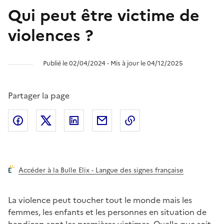
Qui peut être victime de
violences ?
Publié le 02/04/2024 ‐ Mis à jour le 04/12/2025
Partager la page
Partager l'article sur
Partager l'article sur X (anciennement
Partager l'article sur
Facebook
Partager l'article par courriel
Copier dans le presse
LinkedIn
Twitte
Accéder à la Bulle Elix - Langue des signes française
La violence peut toucher tout le monde mais les
femmes, les enfants et les personnes en situation de
handicap sont les premières victimes. Quelle que soit