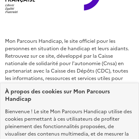
Mon Parcours Handicap, le site officiel pour les
personnes en situation de handicap et leurs aidants.
Retrouvez sur ce site, développé par la Caisse
nationale de solidarité pour l'autonomie (Cnsa) en
partenariat avec la Caisse des Dépôts (CDC), toutes
les informations, ressources et services utiles pour
connaître vos droits, effectuer vos démarches,
À propos des
cookies
sur Mon Parcours
identifier vos interlocuteurs.
Handicap
Nos sites partenaires
Bienvenue ! Le site Mon Parcours Handicap utilise des
info.gouv.fr
service-public.fr
legifrance.gouv.fr
cookies permettant à ces utilisateurs de profiter
pleinement des fonctionnalités proposées, de
data.gouv.fr
visualiser des contenus multimedia, et de mesurer la