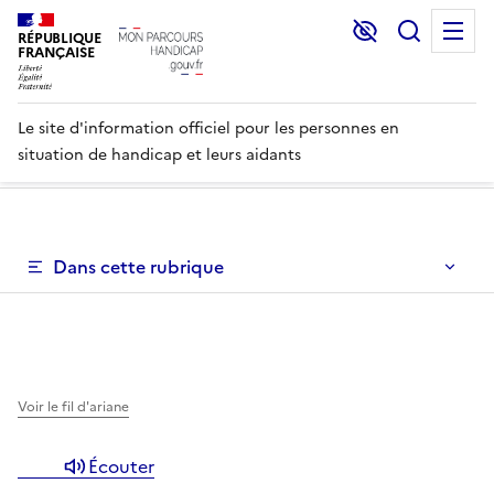
Lecture et C
Recher
M
RÉPUBLIQUE
FRANÇAISE
Le site d'information officiel pour les personnes en
situation de handicap et leurs aidants
Un menu de navigation vous permettant de naviguer dans 
Dans cette rubrique
Un menu de navigation est disponible pour vous permett
Voir le fil d'ariane
Écouter