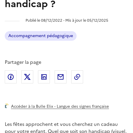
handicap ?
Publié le 08/12/2022 ‐ Mis à jour le 05/12/2025
Accompagnement pédagogique
Partager la page
Partager l'article sur
Partager l'article sur X (anciennement
Partager l'article sur
Facebook
Partager l'article par courriel
Copier dans le presse
LinkedIn
Twitte
Accéder à la Bulle Elix - Langue des signes française
Les fêtes approchent et vous cherchez un cadeau
pour votre enfant. Quel que soit son handicap (visuel,