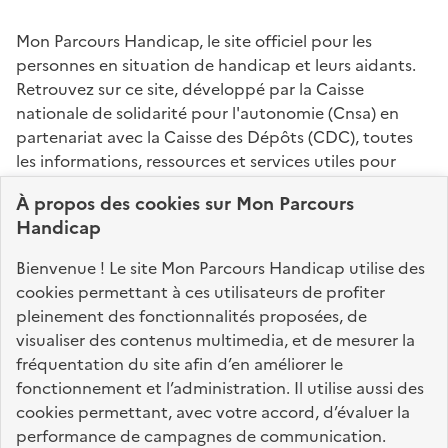
Mon Parcours Handicap, le site officiel pour les
personnes en situation de handicap et leurs aidants.
Retrouvez sur ce site, développé par la Caisse
nationale de solidarité pour l'autonomie (Cnsa) en
partenariat avec la Caisse des Dépôts (CDC), toutes
les informations, ressources et services utiles pour
connaître vos droits, effectuer vos démarches,
À propos des
cookies
sur Mon Parcours
identifier vos interlocuteurs.
Handicap
Nos sites partenaires
Bienvenue ! Le site Mon Parcours Handicap utilise des
info.gouv.fr
service-public.fr
legifrance.gouv.fr
cookies permettant à ces utilisateurs de profiter
pleinement des fonctionnalités proposées, de
data.gouv.fr
visualiser des contenus multimedia, et de mesurer la
fréquentation du site afin d’en améliorer le
fonctionnement et l’administration. Il utilise aussi des
Nos partenaires
cookies permettant, avec votre accord, d’évaluer la
performance de campagnes de communication.