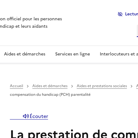
Lectur
ion officiel pour les personnes
ndicap et leurs aidants
Aides et démarches
Services en ligne
Interlocuteurs et 
r dans la rubrique est affichée ci-dessous, vous pouvez a
Un menu de navigation est disponible pour vous perme
Accueil
Aides et démarches
Aides et prestations sociales
A
compensation du handicap (PCH) parentalité
Écouter
La prestation de com