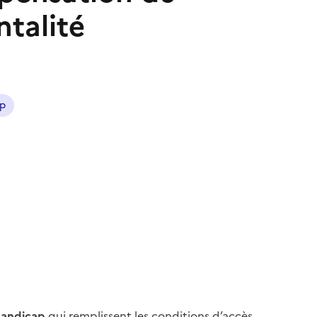
talité
ap
el
se-papier
ter
)
handicap
qui remplissent les conditions d’accès