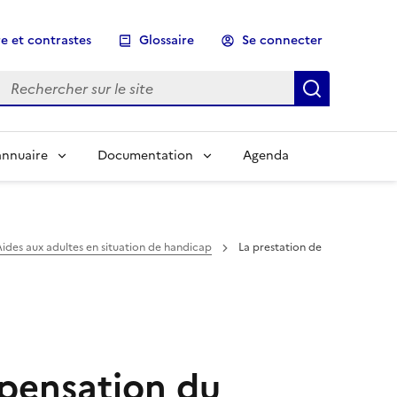
e et contrastes
Glossaire
Se connecter
Rechercher sur le site
Lancer un
annuaire
Documentation
Agenda
ussi accéder directement au contenu principal en actionna
ttre de naviguer dans cette rubrique en actionnant ce lie
ides aux adultes en situation de handicap
La prestation de
pensation du