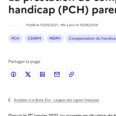
handicap (PCH) paren
Publié le 15/04/2021 ‐ Mis à jour le 10/06/2026
PCH
CDAPH
MDPH
Compensation du handic
Partager la page
Partager l'article sur
Partager l'article sur X (anciennement
Partager l'article sur
Facebook
Partager l'article par courri
Copier dans le pres
LinkedIn
Twit
Accéder à la Bulle Elix - Langue des signes française
er
Depuis le 1
janvier 2021
, les
parents en situation de 