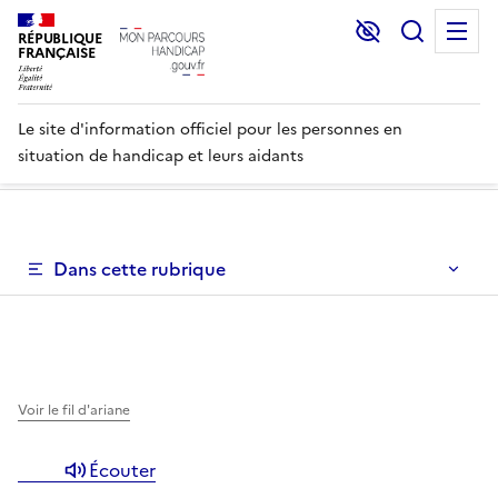
Lecture et C
Recher
M
RÉPUBLIQUE
FRANÇAISE
Le site d'information officiel pour les personnes en
situation de handicap et leurs aidants
Un menu de navigation vous permettant de naviguer dans 
Dans cette rubrique
Un menu de navigation est disponible pour vous permett
Voir le fil d'ariane
Écouter