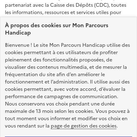
partenariat avec la Caisse des Dépôts (CDC), toutes
les informations, ressources et services utiles pour
connaître vos droits, effectuer vos démarches,
À propos des
cookies
sur Mon Parcours
identifier vos interlocuteurs.
Handicap
Nos sites partenaires
Bienvenue ! Le site Mon Parcours Handicap utilise des
info.gouv.fr
service-public.fr
legifrance.gouv.fr
cookies permettant à ces utilisateurs de profiter
pleinement des fonctionnalités proposées, de
data.gouv.fr
visualiser des contenus multimedia, et de mesurer la
fréquentation du site afin d’en améliorer le
fonctionnement et l’administration. Il utilise aussi des
Nos partenaires
cookies permettant, avec votre accord, d’évaluer la
performance de campagnes de communication.
Nous conservons vos choix pendant une durée
La Caisse des Dépôts
accompagne les parcours
maximale de 13 mois selon les cookies. Vous pouvez à
de vie
tout moment vous informer et modifier vos choix en
vous rendant sur la
page de gestion des cookies
.