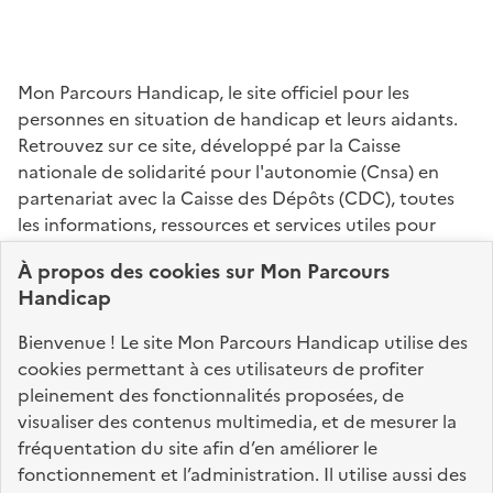
Mon Parcours Handicap, le site officiel pour les
personnes en situation de handicap et leurs aidants.
Retrouvez sur ce site, développé par la Caisse
nationale de solidarité pour l'autonomie (Cnsa) en
partenariat avec la Caisse des Dépôts (CDC), toutes
les informations, ressources et services utiles pour
connaître vos droits, effectuer vos démarches,
À propos des
cookies
sur Mon Parcours
identifier vos interlocuteurs.
Handicap
Nos sites partenaires
Bienvenue ! Le site Mon Parcours Handicap utilise des
info.gouv.fr
service-public.fr
legifrance.gouv.fr
cookies permettant à ces utilisateurs de profiter
pleinement des fonctionnalités proposées, de
data.gouv.fr
visualiser des contenus multimedia, et de mesurer la
fréquentation du site afin d’en améliorer le
fonctionnement et l’administration. Il utilise aussi des
Nos partenaires