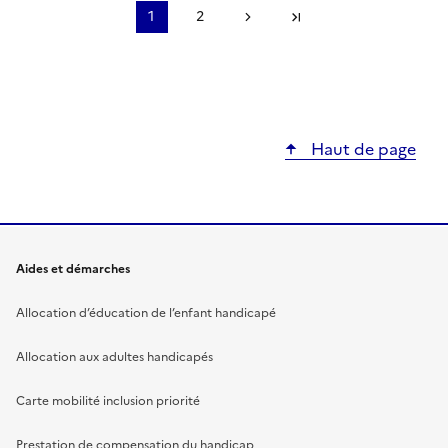
Pagination
1
2
Page
Page
Page suivante
Dernière page
Haut de page
Aides et démarches
Allocation d’éducation de l’enfant handicapé
Allocation aux adultes handicapés
Carte mobilité inclusion priorité
Prestation de compensation du handicap