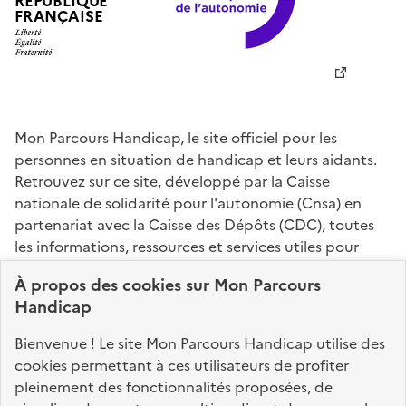
RÉPUBLIQUE
FRANÇAISE
Mon Parcours Handicap, le site officiel pour les
personnes en situation de handicap et leurs aidants.
Retrouvez sur ce site, développé par la Caisse
nationale de solidarité pour l'autonomie (Cnsa) en
partenariat avec la Caisse des Dépôts (CDC), toutes
les informations, ressources et services utiles pour
connaître vos droits, effectuer vos démarches,
À propos des
cookies
sur Mon Parcours
identifier vos interlocuteurs.
Handicap
Nos sites partenaires
Bienvenue ! Le site Mon Parcours Handicap utilise des
info.gouv.fr
service-public.fr
legifrance.gouv.fr
cookies permettant à ces utilisateurs de profiter
pleinement des fonctionnalités proposées, de
data.gouv.fr