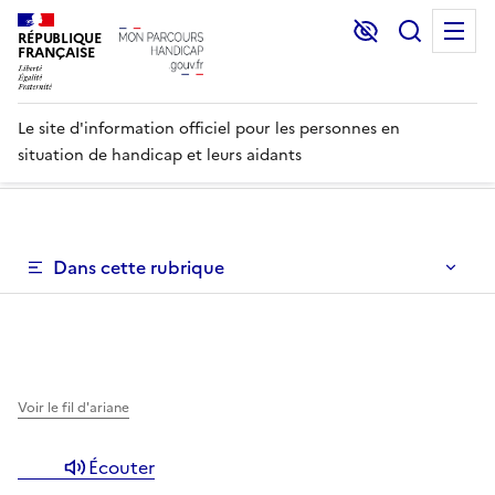
Lecture et C
Recher
M
RÉPUBLIQUE
FRANÇAISE
Le site d'information officiel pour les personnes en
situation de handicap et leurs aidants
Un menu de navigation vous permettant de naviguer dans 
Dans cette rubrique
Un menu de navigation est disponible pour vous permett
Voir le fil d'ariane
Écouter