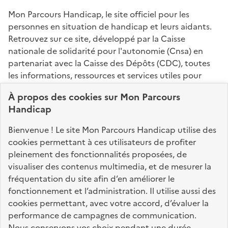
Mon Parcours Handicap, le site officiel pour les
personnes en situation de handicap et leurs aidants.
Retrouvez sur ce site, développé par la Caisse
nationale de solidarité pour l'autonomie (Cnsa) en
partenariat avec la Caisse des Dépôts (CDC), toutes
les informations, ressources et services utiles pour
connaître vos droits, effectuer vos démarches,
À propos des
cookies
sur Mon Parcours
identifier vos interlocuteurs.
Handicap
Nos sites partenaires
Bienvenue ! Le site Mon Parcours Handicap utilise des
info.gouv.fr
service-public.fr
legifrance.gouv.fr
cookies permettant à ces utilisateurs de profiter
pleinement des fonctionnalités proposées, de
data.gouv.fr
visualiser des contenus multimedia, et de mesurer la
fréquentation du site afin d’en améliorer le
fonctionnement et l’administration. Il utilise aussi des
Nos partenaires
cookies permettant, avec votre accord, d’évaluer la
performance de campagnes de communication.
Nous conservons vos choix pendant une durée