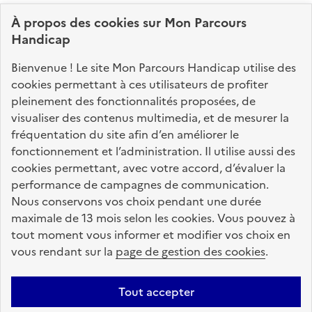
connaître vos droits, effectuer vos démarches,
À propos des
cookies
sur Mon Parcours
identifier vos interlocuteurs.
Handicap
Nos sites partenaires
Bienvenue ! Le site Mon Parcours Handicap utilise des
info.gouv.fr
service-public.fr
legifrance.gouv.fr
cookies permettant à ces utilisateurs de profiter
pleinement des fonctionnalités proposées, de
data.gouv.fr
visualiser des contenus multimedia, et de mesurer la
fréquentation du site afin d’en améliorer le
fonctionnement et l’administration. Il utilise aussi des
Nos partenaires
cookies permettant, avec votre accord, d’évaluer la
performance de campagnes de communication.
Nous conservons vos choix pendant une durée
La Caisse des Dépôts
accompagne les parcours
maximale de 13 mois selon les cookies. Vous pouvez à
de vie
tout moment vous informer et modifier vos choix en
vous rendant sur la
page de gestion des cookies
.
Plan du site
Accessibilité : totalement conforme
Mentions légales
Tout accepter
Données personnelles
CGU
Politique des cookies