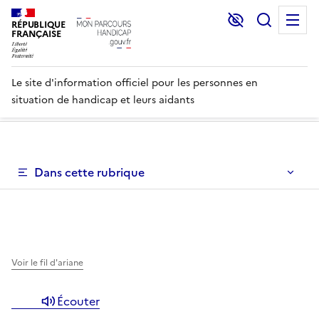
Lecture et C
Recher
M
RÉPUBLIQUE
FRANÇAISE
Le site d'information officiel pour les personnes en
situation de handicap et leurs aidants
Un menu de navigation vous permettant de naviguer dans 
Dans cette rubrique
Un menu de navigation est disponible pour vous permett
Voir le fil d'ariane
Écouter