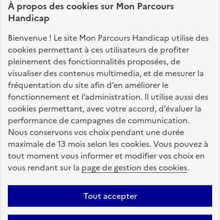
À propos des
cookies
sur Mon Parcours
identifier vos interlocuteurs.
Handicap
Nos sites partenaires
Bienvenue ! Le site Mon Parcours Handicap utilise des
info.gouv.fr
service-public.fr
legifrance.gouv.fr
cookies permettant à ces utilisateurs de profiter
pleinement des fonctionnalités proposées, de
data.gouv.fr
visualiser des contenus multimedia, et de mesurer la
fréquentation du site afin d’en améliorer le
fonctionnement et l’administration. Il utilise aussi des
Nos partenaires
cookies permettant, avec votre accord, d’évaluer la
performance de campagnes de communication.
Nous conservons vos choix pendant une durée
La Caisse des Dépôts
accompagne les parcours
maximale de 13 mois selon les cookies. Vous pouvez à
de vie
tout moment vous informer et modifier vos choix en
vous rendant sur la
page de gestion des cookies
.
Plan du site
Accessibilité : totalement conforme
Mentions légales
Tout accepter
Données personnelles
CGU
Politique des cookies