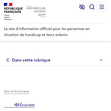
Lecture et C
Recher
M
RÉPUBLIQUE
FRANÇAISE
Le site d'information officiel pour les personnes en
situation de handicap et leurs aidants
Un menu de navigation vous permettant de naviguer dans 
Dans cette rubrique
Un menu de navigation est disponible pour vous permett
Voir le fil d'ariane
Écouter