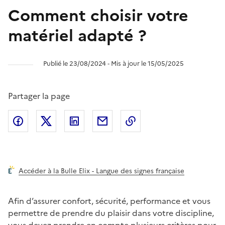
Comment choisir votre
matériel adapté ?
Publié le 23/08/2024 ‐ Mis à jour le 15/05/2025
Partager la page
Partager l'article sur
Partager l'article sur X (anciennement
Partager l'article sur
Facebook
Partager l'article par courriel
Copier dans le presse
LinkedIn
Twitte
Accéder à la Bulle Elix - Langue des signes française
Afin d’assurer confort, sécurité, performance et vous
permettre de prendre du plaisir dans votre discipline,
vous devez prendre en compte plusieurs critères pour