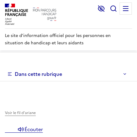
Lecture et C
Recher
M
RÉPUBLIQUE
FRANÇAISE
Le site d'information officiel pour les personnes en
situation de handicap et leurs aidants
Un menu de navigation vous permettant de naviguer dans 
Dans cette rubrique
Un menu de navigation est disponible pour vous permett
Voir le fil d'ariane
Écouter