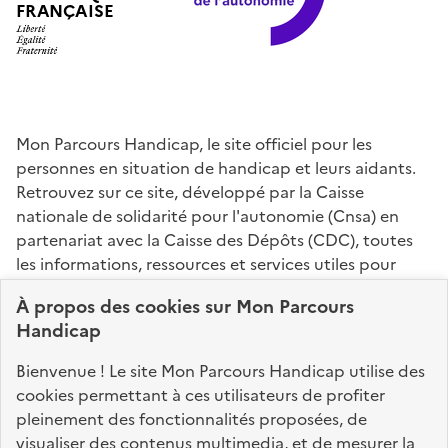
FRANÇAISE
Mon Parcours Handicap, le site officiel pour les
personnes en situation de handicap et leurs aidants.
Retrouvez sur ce site, développé par la Caisse
nationale de solidarité pour l'autonomie (Cnsa) en
partenariat avec la Caisse des Dépôts (CDC), toutes
les informations, ressources et services utiles pour
connaître vos droits, effectuer vos démarches,
À propos des
cookies
sur Mon Parcours
identifier vos interlocuteurs.
Handicap
Nos sites partenaires
Bienvenue ! Le site Mon Parcours Handicap utilise des
info.gouv.fr
service-public.fr
legifrance.gouv.fr
cookies permettant à ces utilisateurs de profiter
pleinement des fonctionnalités proposées, de
data.gouv.fr
visualiser des contenus multimedia, et de mesurer la