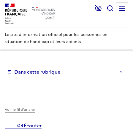
Lecture et C
Recher
M
RÉPUBLIQUE
FRANÇAISE
Le site d'information officiel pour les personnes en
situation de handicap et leurs aidants
Un menu de navigation vous permettant de naviguer dans 
Dans cette rubrique
Un menu de navigation est disponible pour vous permett
Voir le fil d'ariane
Écouter