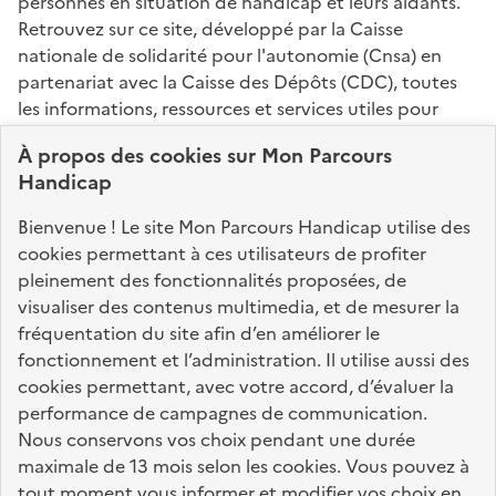
personnes en situation de handicap et leurs aidants.
Retrouvez sur ce site, développé par la Caisse
nationale de solidarité pour l'autonomie (Cnsa) en
partenariat avec la Caisse des Dépôts (CDC), toutes
les informations, ressources et services utiles pour
connaître vos droits, effectuer vos démarches,
À propos des
cookies
sur Mon Parcours
identifier vos interlocuteurs.
Handicap
Nos sites partenaires
Bienvenue ! Le site Mon Parcours Handicap utilise des
info.gouv.fr
service-public.fr
legifrance.gouv.fr
cookies permettant à ces utilisateurs de profiter
pleinement des fonctionnalités proposées, de
data.gouv.fr
visualiser des contenus multimedia, et de mesurer la
fréquentation du site afin d’en améliorer le
fonctionnement et l’administration. Il utilise aussi des
Nos partenaires
cookies permettant, avec votre accord, d’évaluer la
performance de campagnes de communication.
Nous conservons vos choix pendant une durée
La Caisse des Dépôts
accompagne les parcours
maximale de 13 mois selon les cookies. Vous pouvez à
de vie
tout moment vous informer et modifier vos choix en